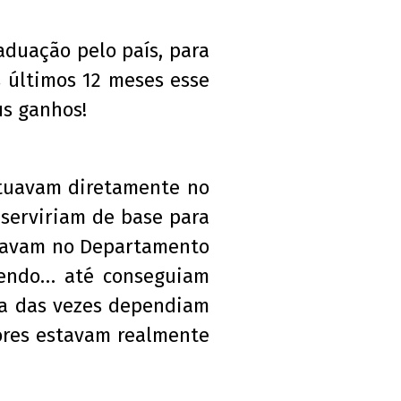
duação pelo país, para
 últimos 12 meses esse
us ganhos!
atuavam diretamente no
 serviriam de base para
tuavam no Departamento
zendo… até conseguiam
ria das vezes dependiam
lores estavam realmente