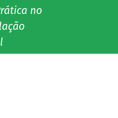
rática no
lação
l